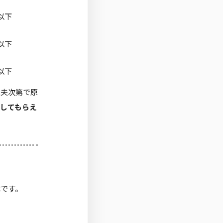
以下
以下
以下
工夫次第で原
してもらえ
水
です。