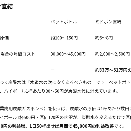
ン直結
ペットボトル
ミドボン直結
の原価
約100〜150円
約6〜8円
使う場合の月間コスト
30,000〜45,000円
約2,000〜2,500円
ー
約33万〜51万円
って炭酸水は「水道水の次に安くあるべきもの」です。ペットボト
、ハイボール1杯あたり30〜50円が炭酸水代に消えています。
業務用炭酸ガスボンベ）を使えば、炭酸水の原価は1杯あたり数円
イボール1杯500円・原価120円の内訳が、炭酸水を変えるだけで原
30円の利益増、1日50杯出せば月間で45,000円の利益改善
です。