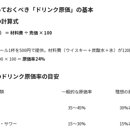
っておくべき「ドリンク原価」の基本
の計算式
 ＝ 材料費 ÷ 売価 × 100
ール1杯を500円で提供。材料費（ウイスキー＋炭酸水＋氷）が12
00 × 100 ＝
原価率24%
のドリンク原価率の目安
類
一般的な原価率
理想の
35〜45%
30%
・サワー
15〜30%
15%