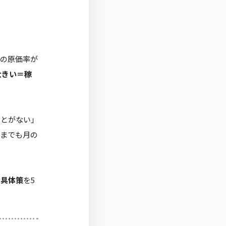
ドの原価率が
大きい＝稼
ことがない」
ままでも月の
の具体策
を5