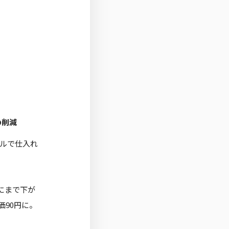
の削減
ルで仕入れ
にまで下が
価90円に。