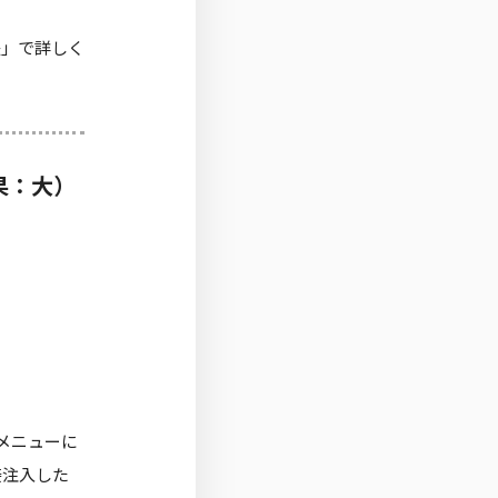
法
」で詳しく
果：大）
メニューに
接注入した