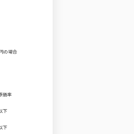
0円の場合
原価率
以下
以下