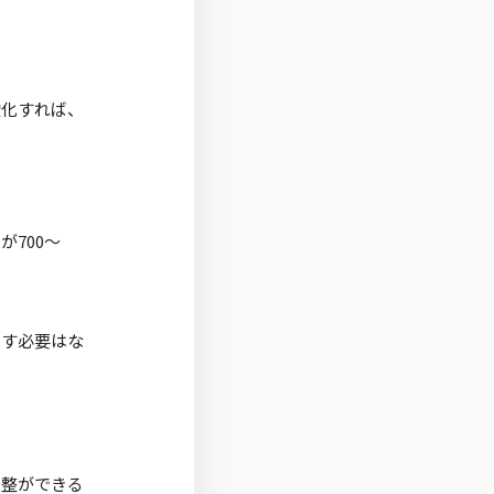
酸化すれば、
700〜
やす必要はな
調整ができる