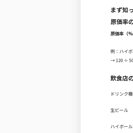
まず知
原価率
原価率（%）
例：ハイボ
→ 120 ÷ 5
飲食店
ドリンク種
生ビール
ハイボール