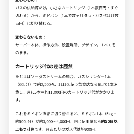
ガスの供給源だけ。小さなカートリッジ（1本数百円・すぐ
切れる）から、ミドボン（1本で数ヶ月持つ・ガス代は月数
百円）に切り替わる。
変わらないもの：
サーバー本体、操作方法、設置場所、デザイン。すべてそ
のまま。
カートリッジ代の差は歴然
たとえばソーダストリームの場合、ガスシリンダー1本
（60L分）で約2,200円。1日10L使う飲食店なら6日で1本消
費し、月に5本＝約11,000円のカートリッジ代がかかりま
す。
これをミドボン直結に切り替えると、ミドボン1本（5kg・
約500L分）が約3,000〜4,000円。同じ使用量なら
約50日以
上もつ
計算です。月あたりのガス代は約900円。