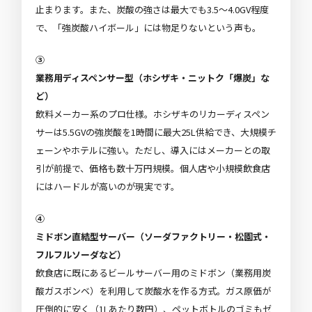
止まります。また、炭酸の強さは最大でも3.5〜4.0GV程度
で、「強炭酸ハイボール」には物足りないという声も。
③
業務用ディスペンサー型（ホシザキ・ニットク「爆炭」な
ど）
飲料メーカー系のプロ仕様。ホシザキのリカーディスペン
サーは5.5GVの強炭酸を1時間に最大25L供給でき、大規模チ
ェーンやホテルに強い。ただし、導入にはメーカーとの取
引が前提で、価格も数十万円規模。個人店や小規模飲食店
にはハードルが高いのが現実です。
④
ミドボン直結型サーバー（ソーダファクトリー・松園式・
フルフルソーダなど）
飲食店に既にあるビールサーバー用のミドボン（業務用炭
酸ガスボンベ）を利用して炭酸水を作る方式。ガス原価が
圧倒的に安く（1Lあたり数円）、ペットボトルのゴミもゼ