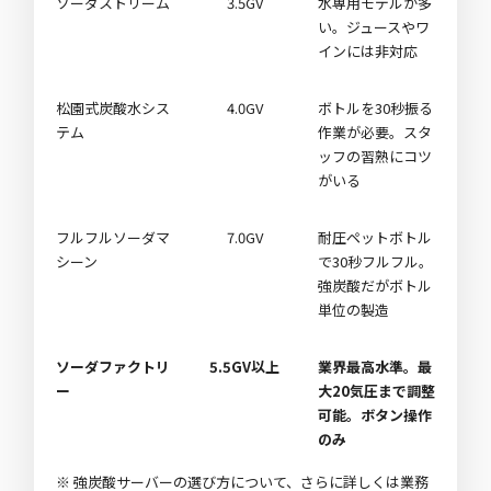
ソーダストリーム
3.5GV
水専用モデルが多
い。ジュースやワ
インには非対応
松園式炭酸水シス
4.0GV
ボトルを30秒振る
テム
作業が必要。スタ
ッフの習熟にコツ
がいる
フルフルソーダマ
7.0GV
耐圧ペットボトル
シーン
で30秒フルフル。
強炭酸だがボトル
単位の製造
ソーダファクトリ
5.5GV以上
業界最高水準。最
ー
大20気圧まで調整
可能。ボタン操作
のみ
※ 強炭酸サーバーの選び方について、さらに詳しくは
業務