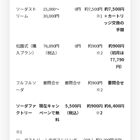
ソーダスト
15,000〜
0円
約7,500円
約7,500円
リーム
30,000円
※1
＋カートリ
ッジ交換の
手間
松園式（購
76,890円
0円
約900円
約900円
入プラン）
（税込）
※2
（初月は
77,790
円）
フルフルソ
要問合せ
要問合せ
約900円
要問合せ
ーダ
※2
ソーダファ
現在キャン
5,500円
約900円
約6,400円
クトリー
ペーンで無
（税込）
※2
料
※1
ソーダストリームのガスシリンダー（60L）約2,200円で計