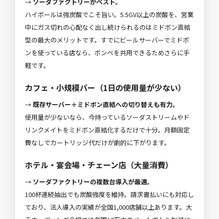
→
ソーダファクトリーがベスト。
ハイボールは強炭酸でこそ旨い。5.5GV以上の炭酸を、営業
中にガス切れの心配なく出し続けられるのはミドボン直結
型の最大のメリットです。すでにビールサーバーでミドボ
ンを使っている店なら、ボンベを共用できるためさらに手
軽です。
カフェ・小規模バー（1日の使用量が少ない）
→
既存サーバー＋ミドボン直結への切り替えも有力。
使用量が少ないなら、今持っているソーダストリームやド
リンクメイトをミドボン直結化するだけで十分。月額固定
費なしでカートリッジ代だけが劇的に下がります。
ホテル・宴会場・チェーン店（大量消費）
→
ソーダファクトリーの複数台導入が最適。
100杯連続抽出でも炭酸強度を維持。請求書払いにも対応し
ており、法人導入の実績が全国1,000店舗以上あります。大