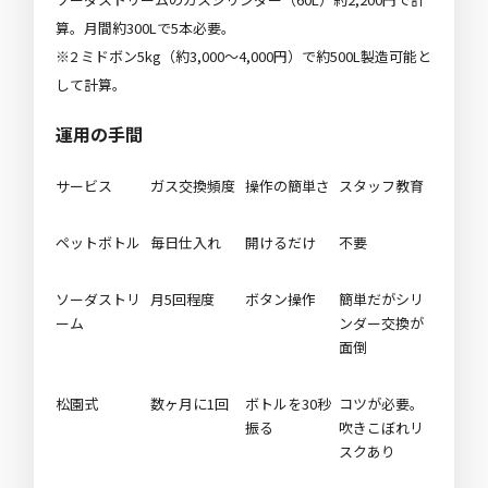
算。月間約300Lで5本必要。
※2 ミドボン5kg（約3,000〜4,000円）で約500L製造可能と
して計算。
運用の手間
サービス
ガス交換頻度
操作の簡単さ
スタッフ教育
ペットボトル
毎日仕入れ
開けるだけ
不要
ソーダストリ
月5回程度
ボタン操作
簡単だがシリ
ーム
ンダー交換が
面倒
松園式
数ヶ月に1回
ボトルを30秒
コツが必要。
振る
吹きこぼれリ
スクあり