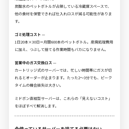
炭酸水のペットボトルが占領している冷蔵庫スペースで、
他の食材を保管できれば仕入れロスが減る可能性がありま
す。
ゴミ処理コスト
—
1日20本×30日＝月間600本のペットボトル。産廃処理費用
に加え、つぶして捨てる作業時間もバカになりません。
営業中のガス交換ロス
—
カートリッジ式のサーバーでは、忙しい時間帯にガスが切
れるとオーダーが止まります。たった2〜3分でも、ピーク
タイムの機会損失は大きい。
ミドボン直結型サーバーは、これらの「見えないコスト」
をほぼすべて解消します。
今使っているサーバーを捨てる必要はない