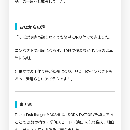
品」の一角へと成長しました。
お店からの声
「ほぼ説明書も読まなくても簡単に取り付けできました。
コンパクトで邪魔にならず、10秒で強炭酸が作れるのは本
当に便利。
出来立ての手作り感が話題になり、見た目のインパクトも
あって素晴らしいアイテムです！」
まとめ
Tsukiji Fish Burger MASA様は、SODA FACTORYを導入する
ことで
炭酸の強さ・提供スピード・演出
を兼ね備え、独自
の「出来立て感」を強みに変えました。